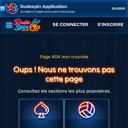
Dudespin Application
OUVRIR
Accéder à l'application pour mieux jouer
SE CONNECTER
S'INSCRIRE
Page 404 non trouvée
Oups ! Nous ne trouvons pas
cette page
Consultez les sections les plus populaires.