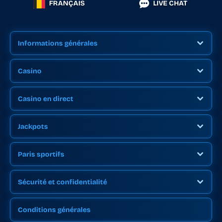
FRANÇAIS
LIVE CHAT
Informations générales
Casino
Casino en direct
Jackpots
Paris sportifs
Sécurité et confidentialité
Conditions générales