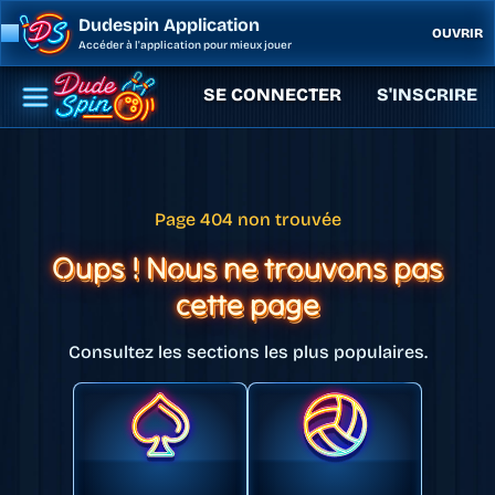
Dudespin Application
OUVRIR
Accéder à l'application pour mieux jouer
SE CONNECTER
S'INSCRIRE
Page 404 non trouvée
Oups ! Nous ne trouvons pas
cette page
Consultez les sections les plus populaires.