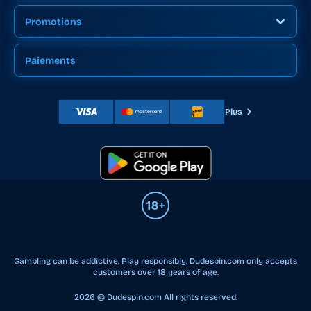
Promotions
Paiements
Plus
Gambling can be addictive. Play responsibly. Dudespin.com only accepts
customers over 18 years of age.
2026 © Dudespin.com All rights reserved.