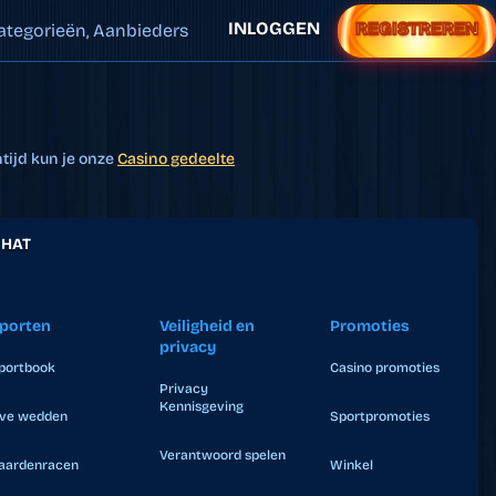
INLOGGEN
REGISTREREN
Categorieën, Aanbieders
ntijd kun je onze
Casino gedeelte
CHAT
porten
Veiligheid en
Promoties
privacy
portbook
Casino promoties
Privacy
Kennisgeving
ive wedden
Sportpromoties
Verantwoord spelen
aardenracen
Winkel