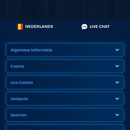
NEDERLANDS
LIVE CHAT
Algemene informatie
Casino
Live Casino
Jackpots
Sporten