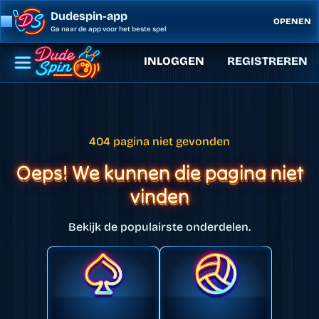
Dudespin-app
OPENEN
Ga naar de app voor het beste spel
INLOGGEN
REGISTREREN
404 pagina niet gevonden
Oeps! We kunnen die pagina niet
vinden
Bekijk de populairste onderdelen.