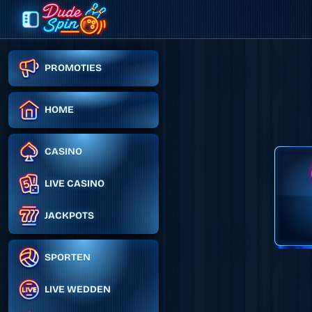
PROMOTIES
HOME
CASINO
LIVE CASINO
JACKPOTS
SPORTEN
LIVE WEDDEN