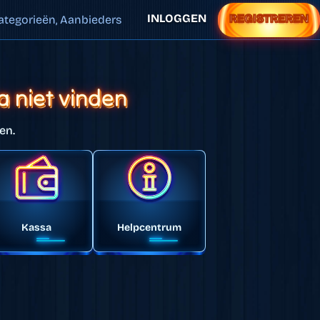
INLOGGEN
REGISTREREN
Categorieën, Aanbieders
 niet vinden
en.
Kassa
Helpcentrum