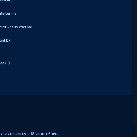
jshockey
afeltennis
merikaans Voetbal
onkbal
eer
s customers over 18 years of age.