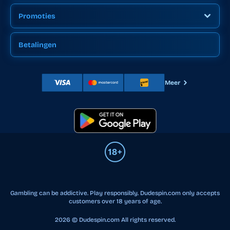
Promoties
Betalingen
Meer
Gambling can be addictive. Play responsibly. Dudespin.com only accepts
customers over 18 years of age.
2026 © Dudespin.com All rights reserved.