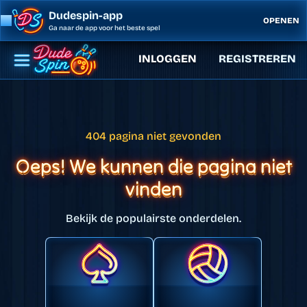
Dudespin-app
OPENEN
Ga naar de app voor het beste spel
INLOGGEN
REGISTREREN
404 pagina niet gevonden
Oeps! We kunnen die pagina niet
vinden
Bekijk de populairste onderdelen.