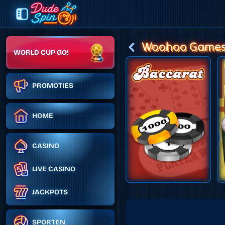
Woohoo Game
WORLD CUP GO!
PROMOTIES
HOME
CASINO
LIVE CASINO
JACKPOTS
SPORTEN