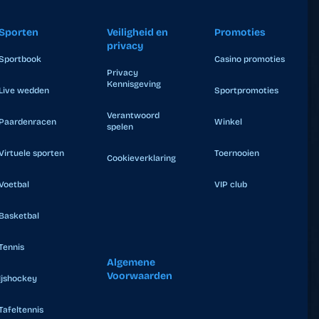
Sporten
Veiligheid en
Promoties
privacy
Sportbook
Casino promoties
Privacy
Kennisgeving
Live wedden
Sportpromoties
Verantwoord
Paardenracen
Winkel
spelen
Virtuele sporten
Toernooien
Cookieverklaring
Voetbal
VIP club
Basketbal
Tennis
Algemene
Voorwaarden
Ijshockey
Tafeltennis