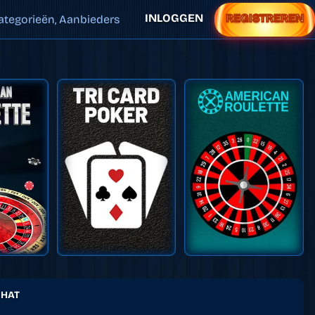
INLOGGEN
REGISTREREN
Categorieën, Aanbieders
CHAT