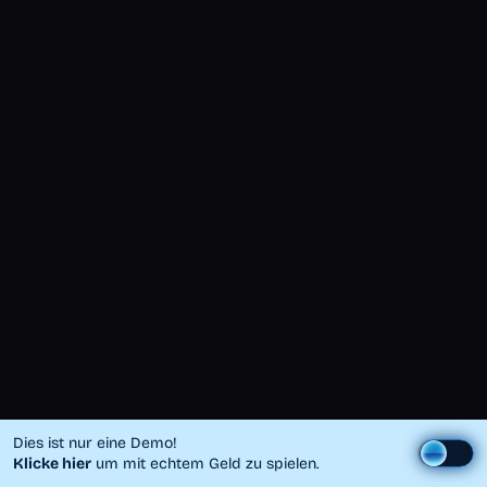
Dies ist nur eine Demo!
Klicke hier
um mit echtem Geld zu spielen.