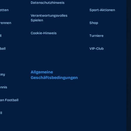
Datenschutzhinweis
etten
Sport-Aktionen
Verantwortungsvolles
Spielen
rennen
Shop
Cookie-Hinweis
l
Turniere
ball
VIP-Club
Allgemeine
key
Geschäftsbedingungen
nnis
an Football
ll