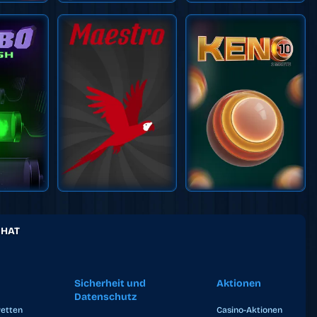
CHAT
Sicherheit und
Aktionen
Datenschutz
etten
Casino-Aktionen