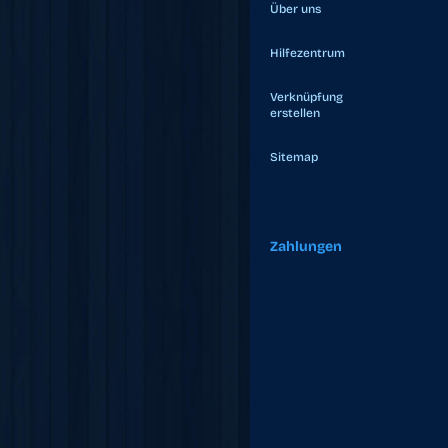
Über uns
Hilfezentrum
Verknüpfung
erstellen
Sitemap
Zahlungen