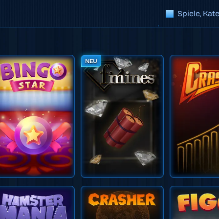
Spiele, Kat
NEU