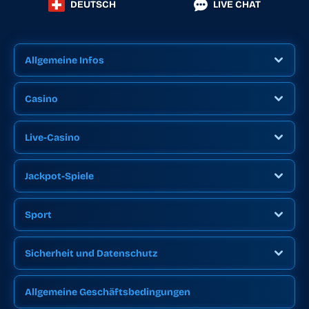
DEUTSCH
LIVE CHAT
Allgemeine Infos
Casino
Live-Casino
Jackpot-Spiele
Sport
Sicherheit und Datenschutz
Allgemeine Geschäftsbedingungen