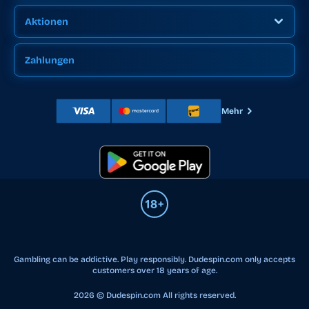
Aktionen
Zahlungen
Mehr
Gambling can be addictive. Play responsibly. Dudespin.com only accepts
customers over 18 years of age.
2026 © Dudespin.com All rights reserved.