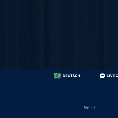
DEUTSCH
LIVE 
Mehr