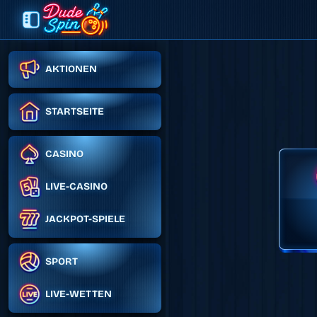
AKTIONEN
STARTSEITE
CASINO
LIVE-CASINO
JACKPOT-SPIELE
SPORT
LIVE-WETTEN