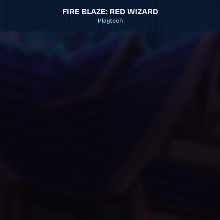
FIRE BLAZE: RED WIZARD
Playtech