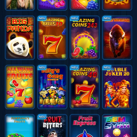
NEU
NEU
NEU
NEU
NEU
NEU
NEU