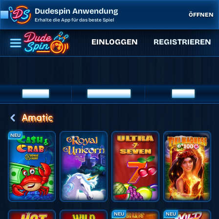
Dudespin Anwendung
ÖFFNEN
Erhalte die App für das beste Spiel
EINLOGGEN
REGISTRIEREN
CASINO
CASINO
LIVE-CASINO
LIVE-CASINO
SPORT
SPORT
Amatic
NEU
NEU
NEU