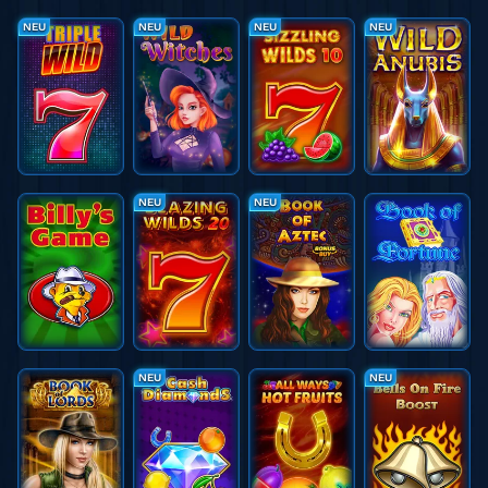
NEU
NEU
NEU
NEU
NEU
NEU
NEU
NEU