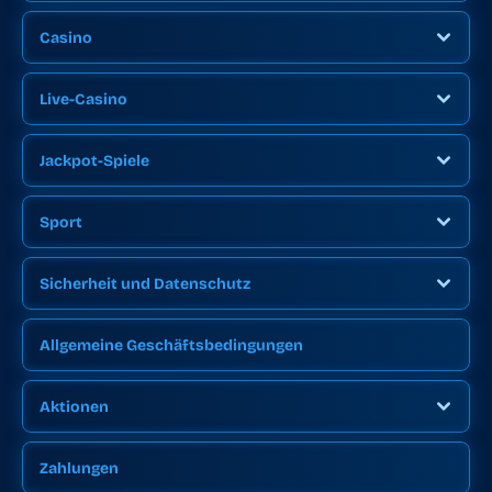
Casino
Live-Casino
Jackpot-Spiele
Sport
Sicherheit und Datenschutz
Allgemeine Geschäftsbedingungen
Aktionen
Zahlungen