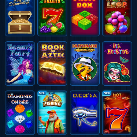
NEU
NEU