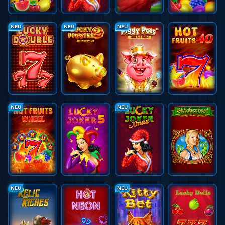
NEU
NEU
NEU
NEU
NEU
NEU
NEU