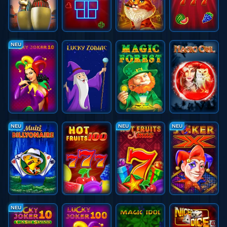
NEU
NEU
NEU
NEU
NEU