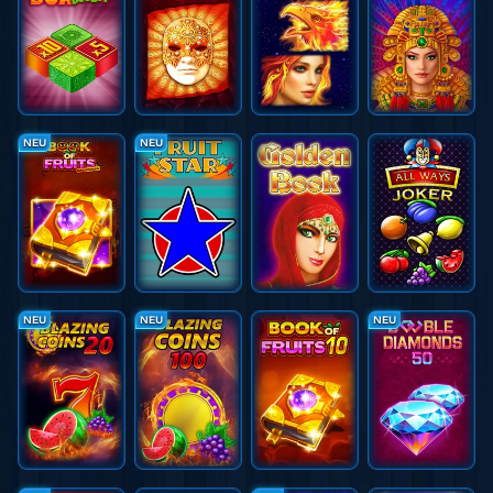
NEU
NEU
NEU
NEU
NEU