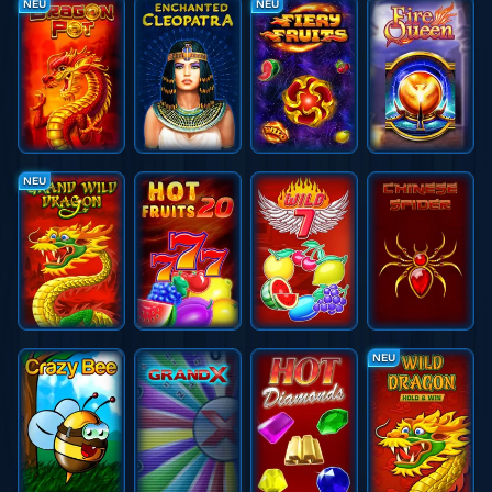
NEU
NEU
NEU
NEU