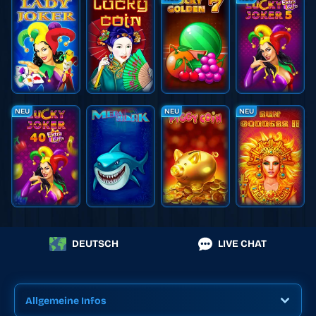
NEU
NEU
NEU
DEUTSCH
LIVE CHAT
Allgemeine Infos