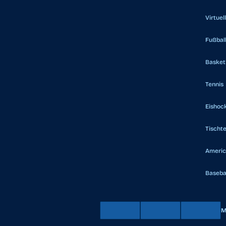
Virtuel
Fußbal
Basket
Tennis
Eishoc
Tischte
Americ
Baseba
M