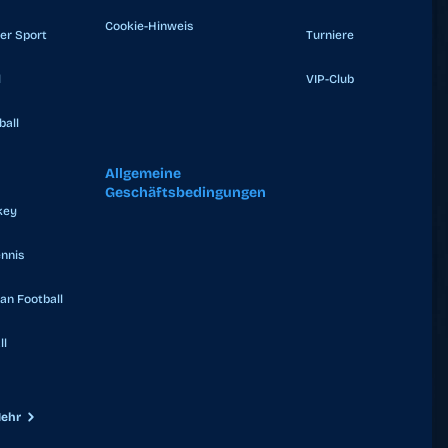
Cookie-Hinweis
ler Sport
Turniere
l
VIP-Club
ball
Allgemeine
Geschäftsbedingungen
key
nnis
an Football
ll
ehr