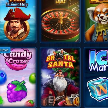
NUEVO