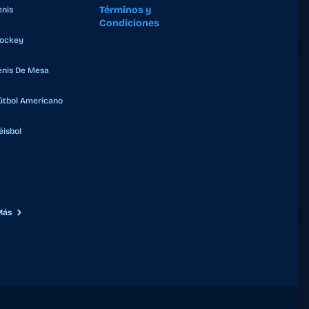
Términos y
enis
Condiciones
ockey
enis De Mesa
útbol Americano
éisbol
Más