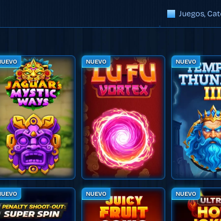
Juegos, Ca
NUEVO
NUEVO
NUEVO
NUEVO
NUEVO
NUEVO