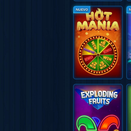
NUEVO