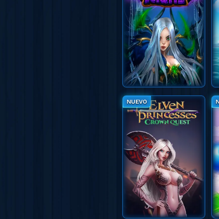
NUEVO