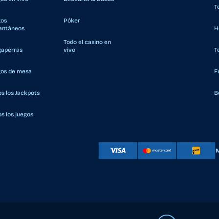
T
gos
Póker
tantáneos
H
Todo el casino en
gaperras
vivo
T
gos de mesa
F
s los Jackpots
B
s los juegos