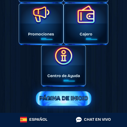
Promociones
Cajero
Centro de Ayuda
PÁGINA DE INICIO
ESPAÑOL
CHAT EN VIVO