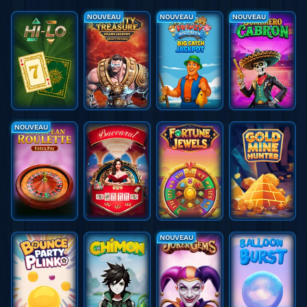
NOUVEAU
NOUVEAU
NOUVEAU
NOUVEAU
NOUVEAU