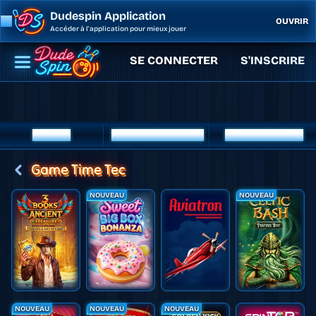
Dudespin Application
OUVRIR
Accéder à l'application pour mieux jouer
SE CONNECTER
S'INSCRIRE
CASINO
CASINO
CASINO EN DIRECT
CASINO EN DIRECT
PARIS SPORTIFS
PARIS SPORTIFS
Game Time Tec
NOUVEAU
NOUVEAU
NOUVEAU
NOUVEAU
NOUVEAU