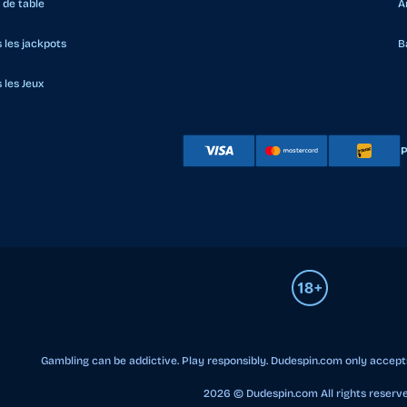
 de table
A
 les jackpots
B
 les Jeux
P
Gambling can be addictive. Play responsibly. Dudespin.com only accept
2026 © Dudespin.com All rights reserve