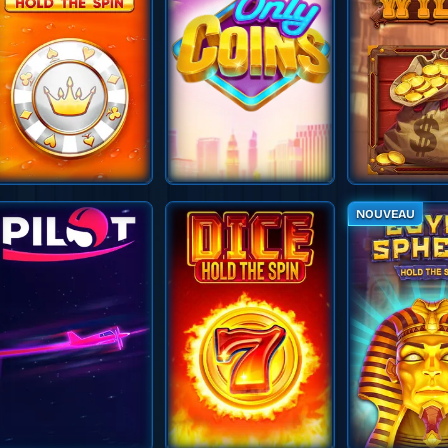
NOUVEAU