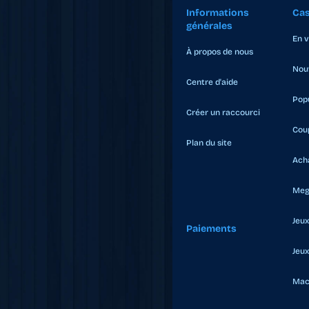
Informations
Cas
générales
En 
À propos de nous
Nou
Centre d'aide
Popu
Créer un raccourci
Cou
Plan du site
Ach
Meg
Jeux
Paiements
Jeux
Mac