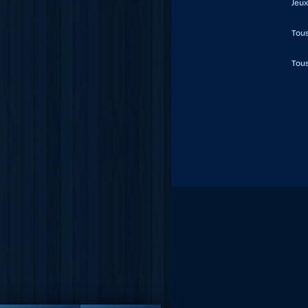
Jeux
Tous
Tous