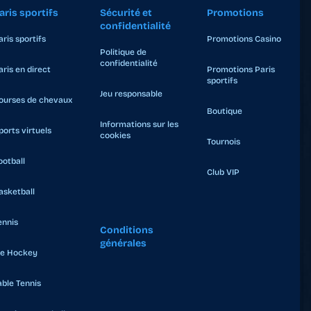
aris sportifs
Sécurité et
Promotions
confidentialité
aris sportifs
Promotions Casino
Politique de
confidentialité
aris en direct
Promotions Paris
sportifs
Jeu responsable
ourses de chevaux
Boutique
Informations sur les
ports virtuels
cookies
Tournois
ootball
Club VIP
asketball
ennis
Conditions
générales
ce Hockey
able Tennis