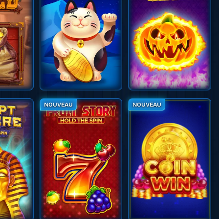
NOUVEAU
NOUVEAU