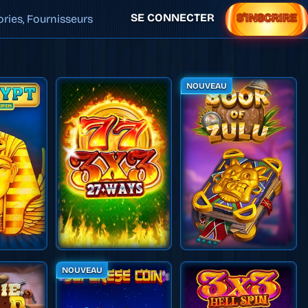
SE CONNECTER
S'INSCRIRE
ories, Fournisseurs
NOUVEAU
NOUVEAU