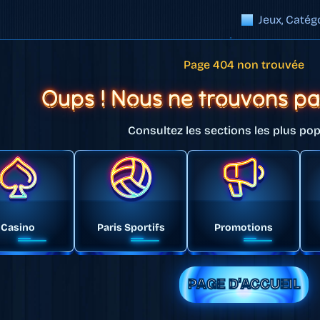
Jeux, Catég
Page 404 non trouvée
Oups ! Nous ne trouvons pa
Consultez les sections les plus pop
Casino
Paris Sportifs
Promotions
PAGE D'ACCUEIL