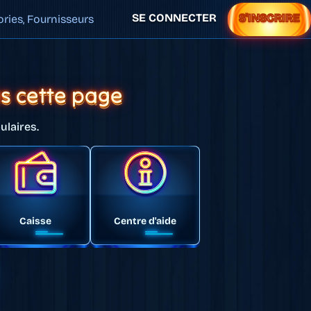
SE CONNECTER
S'INSCRIRE
ories, Fournisseurs
s cette page
ulaires.
Caisse
Centre d'aide