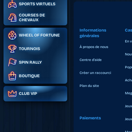
SPORTS VIRTUELS
COURSES DE
CHEVAUX
Informations
Cas
WHEEL OF FORTUNE
générales
En 
À propos de nous
TOURNOIS
Nou
Centre d'aide
SPIN RALLY
Popu
Créer un raccourci
BOUTIQUE
Ach
Plan du site
CLUB VIP
Meg
Jeux
Paiements
Jeux