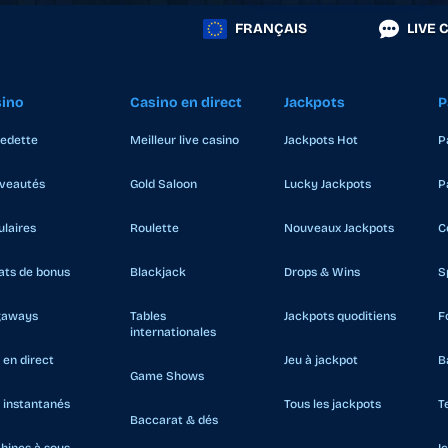
FRANÇAIS
LIVE 
ino
Casino en direct
Jackpots
P
vedette
Meilleur live casino
Jackpots Hot
P
veautés
Gold Saloon
Lucky Jackpots
P
laires
Roulette
Nouveaux Jackpots
C
ats de bonus
Blackjack
Drops & Wins
S
aways
Tables
Jackpots quoditiens
F
internationales
 en direct
Jeu à jackpot
B
Game Shows
 instantanés
Tous les jackpots
T
Baccarat & dés