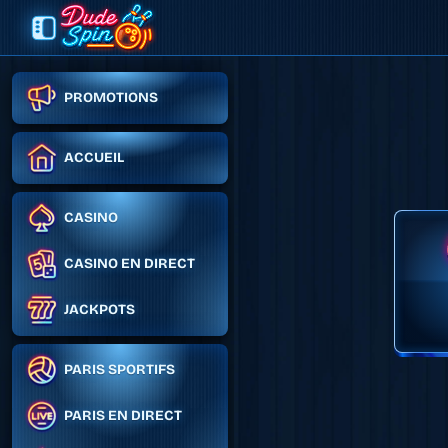
PROMOTIONS
ACCUEIL
CASINO
CASINO EN DIRECT
JACKPOTS
PARIS SPORTIFS
PARIS EN DIRECT