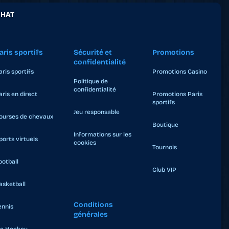
CHAT
aris sportifs
Sécurité et
Promotions
confidentialité
aris sportifs
Promotions Casino
Politique de
confidentialité
aris en direct
Promotions Paris
sportifs
Jeu responsable
ourses de chevaux
Boutique
Informations sur les
ports virtuels
cookies
Tournois
ootball
Club VIP
asketball
Conditions
ennis
générales