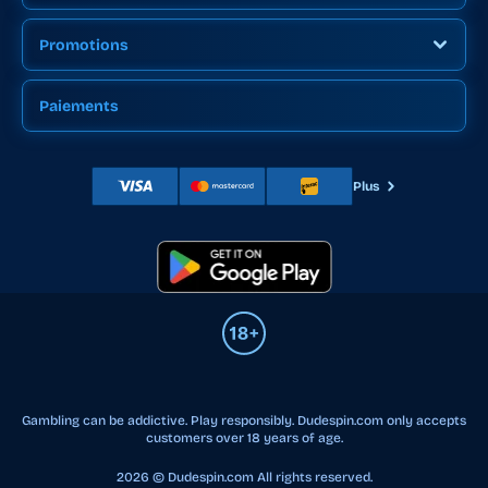
Promotions
Paiements
Plus
Gambling can be addictive. Play responsibly. Dudespin.com only accepts
customers over 18 years of age.
2026 © Dudespin.com All rights reserved.