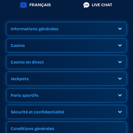
FRANÇAIS
LIVE CHAT
Informations générales
Casino
Casino en direct
Jackpots
Paris sportifs
Sécurité et confidentialité
Conditions générales