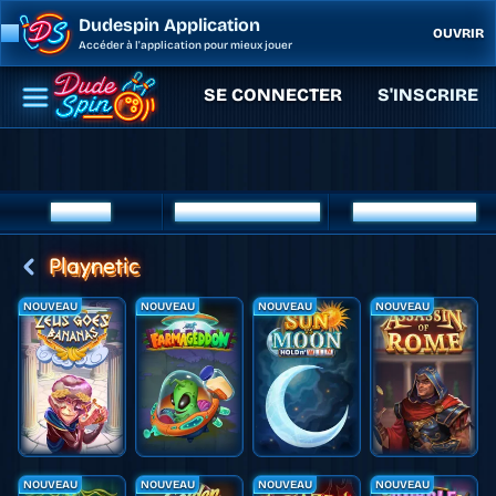
Dudespin Application
OUVRIR
Accéder à l'application pour mieux jouer
SE CONNECTER
S'INSCRIRE
CASINO
CASINO
CASINO EN DIRECT
CASINO EN DIRECT
PARIS SPORTIFS
PARIS SPORTIFS
Playnetic
NOUVEAU
NOUVEAU
NOUVEAU
NOUVEAU
NOUVEAU
NOUVEAU
NOUVEAU
NOUVEAU