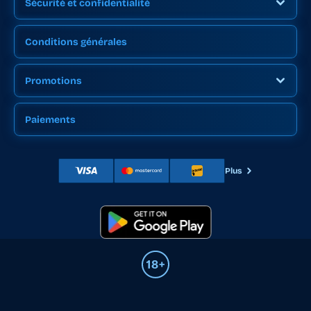
Sécurité et confidentialité
Conditions générales
Promotions
Paiements
Plus