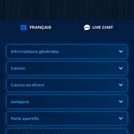
FRANÇAIS
LIVE CHAT
Informations générales
Casino
Casino en direct
Jackpots
Paris sportifs