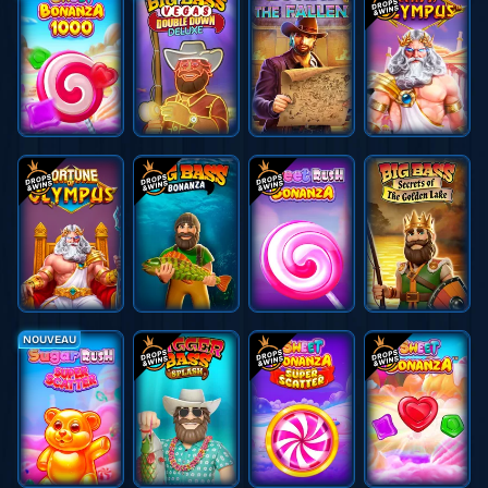
NOUVEAU