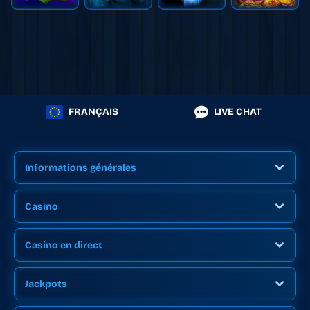
FRANÇAIS
LIVE CHAT
Informations générales
Casino
Casino en direct
Jackpots