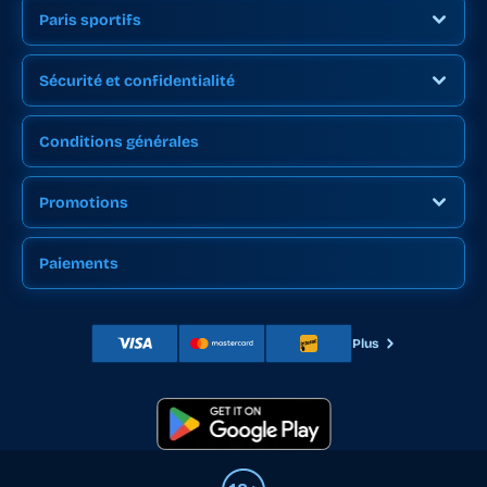
Paris sportifs
Sécurité et confidentialité
Conditions générales
Promotions
Paiements
Plus