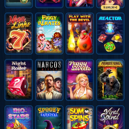
5 100,30 €