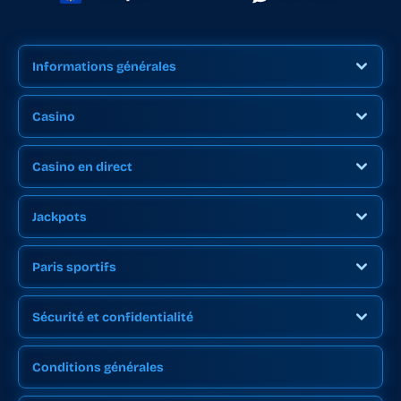
Informations générales
Casino
Casino en direct
Jackpots
Paris sportifs
Sécurité et confidentialité
Conditions générales