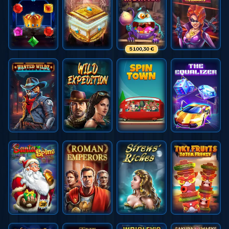
5 100,30 €