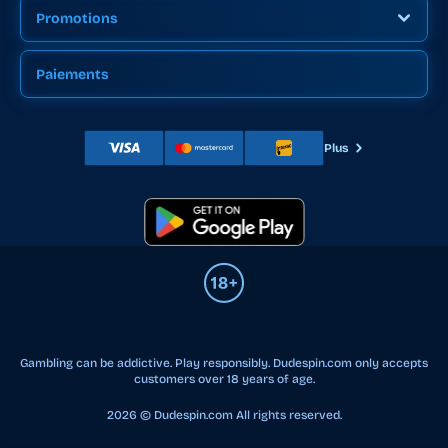
Promotions
Paiements
Plus
Gambling can be addictive. Play responsibly. Dudespin.com only accepts
customers over 18 years of age.
2026 © Dudespin.com All rights reserved.