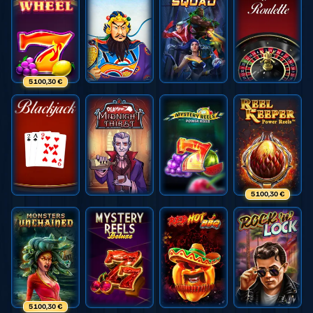
5 100,30 €
5 100,30 €
5 100,30 €