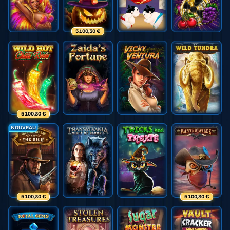
5 100,30 €
5 100,30 €
NOUVEAU
5 100,30 €
5 100,30 €