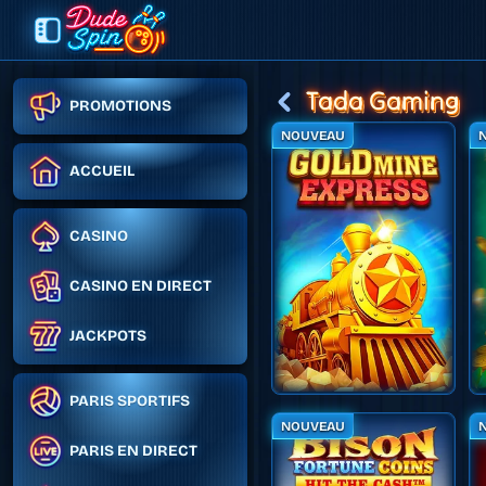
Tada Gaming
PROMOTIONS
NOUVEAU
ACCUEIL
CASINO
CASINO EN DIRECT
JACKPOTS
PARIS SPORTIFS
NOUVEAU
PARIS EN DIRECT