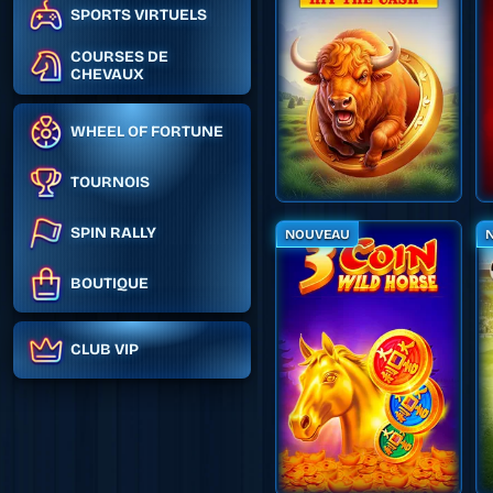
SPORTS VIRTUELS
COURSES DE
CHEVAUX
WHEEL OF FORTUNE
TOURNOIS
SPIN RALLY
NOUVEAU
BOUTIQUE
CLUB VIP