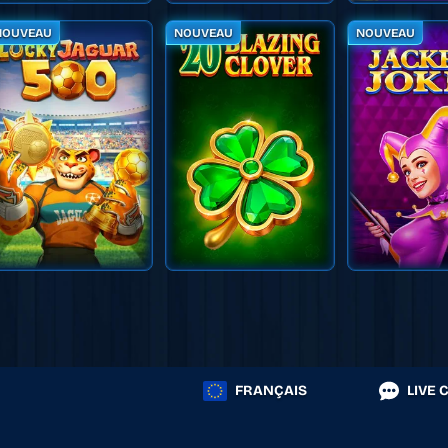
NOUVEAU
NOUVEAU
NOUVEAU
FRANÇAIS
LIVE 