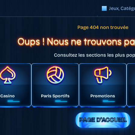
Jeux, Catég
Page 404 non trouvée
Oups ! Nous ne trouvons pa
Consultez les sections les plus pop
Casino
Paris Sportifs
Promotions
PAGE D'ACCUEIL