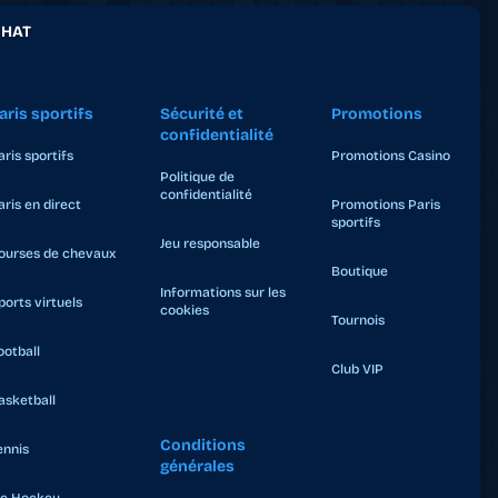
CHAT
aris sportifs
Sécurité et
Promotions
confidentialité
aris sportifs
Promotions Casino
Politique de
confidentialité
aris en direct
Promotions Paris
sportifs
Jeu responsable
ourses de chevaux
Boutique
Informations sur les
ports virtuels
cookies
Tournois
ootball
Club VIP
asketball
Conditions
ennis
générales