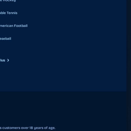
ce Hockey
able Tennis
merican Football
aseball
lus
s customers over 18 years of age.