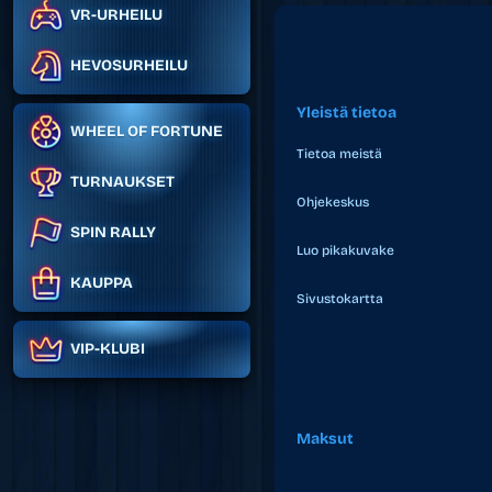
VR-URHEILU
HEVOSURHEILU
Yleistä tietoa
WHEEL OF FORTUNE
Tietoa meistä
TURNAUKSET
Ohjekeskus
SPIN RALLY
Luo pikakuvake
KAUPPA
Sivustokartta
VIP-KLUBI
Maksut