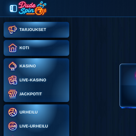
TARJOUKSET
KOTI
KASINO
LIVE-KASINO
JACKPOTIT
URHEILU
LIVE-URHEILU