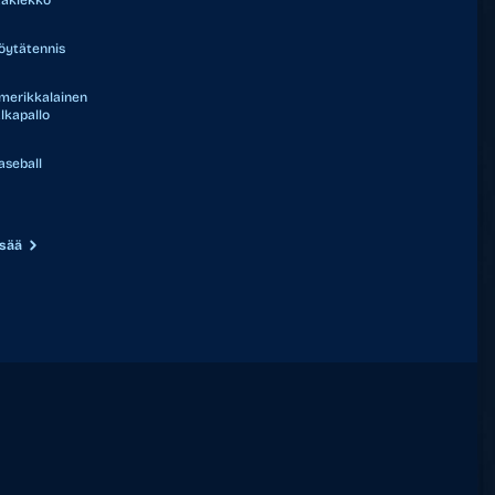
ääkiekko
öytätennis
merikkalainen
alkapallo
aseball
isää