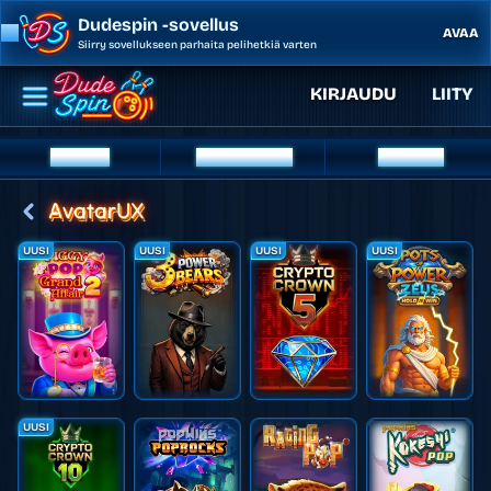
Dudespin -sovellus
AVAA
Siirry sovellukseen parhaita pelihetkiä varten
KIRJAUDU
LIITY
KASINO
KASINO
LIVE-KASINO
LIVE-KASINO
URHEILU
URHEILU
AvatarUX
UUSI
UUSI
UUSI
UUSI
UUSI