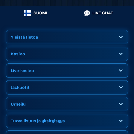
SUOMI
LIVE CHAT
Yleistä tietoa
Kasino
Live-kasino
Jackpotit
Urheilu
Turvallisuus ja yksityisyys