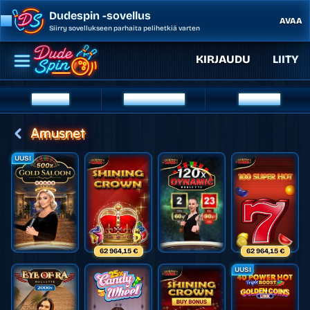
Dudespin -sovellus
AVAA
Siirry sovellukseen parhaita pelihetkiä varten
KIRJAUDU
LIITY
KASINO
KASINO
LIVE-KASINO
LIVE-KASINO
URHEILU
URHEILU
Amusnet
UUSI
62 964,15 €
62 964,15 €
UUSI