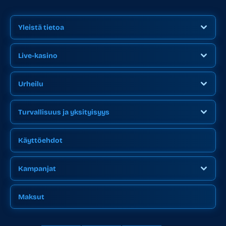
Yleistä tietoa
Live-kasino
Urheilu
Turvallisuus ja yksityisyys
Käyttöehdot
Kampanjat
Maksut