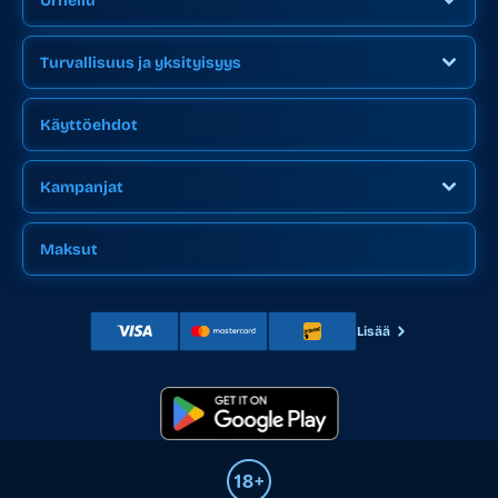
Urheilu
Turvallisuus ja yksityisyys
Käyttöehdot
Kampanjat
Maksut
Lisää