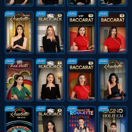
UUSI
UUSI
UUSI
UUSI
UUSI
UUSI
UUSI
UUSI
UUSI
UUSI
UUSI
UUSI