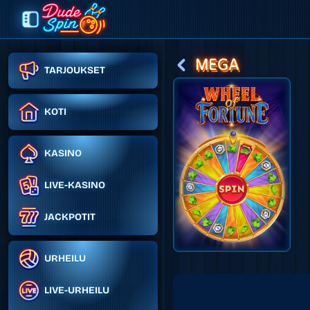
MEGA
TARJOUKSET
KOTI
KASINO
LIVE-KASINO
JACKPOTIT
URHEILU
LIVE-URHEILU