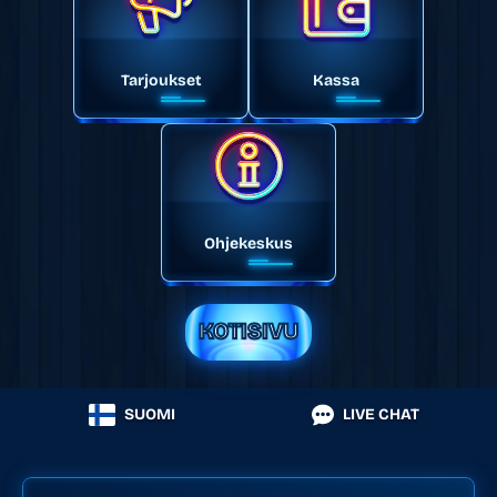
Tarjoukset
Kassa
Ohjekeskus
KOTISIVU
SUOMI
LIVE CHAT