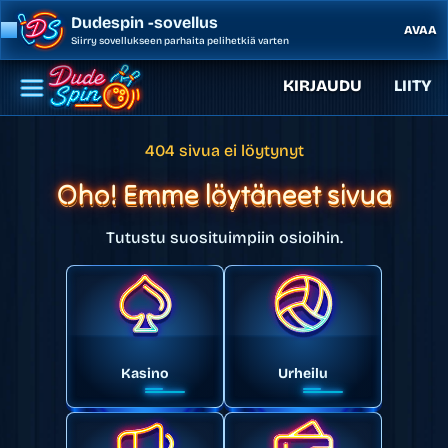
Dudespin -sovellus
AVAA
Siirry sovellukseen parhaita pelihetkiä varten
KIRJAUDU
LIITY
404 sivua ei löytynyt
Oho! Emme löytäneet sivua
Tutustu suosituimpiin osioihin.
Kasino
Urheilu