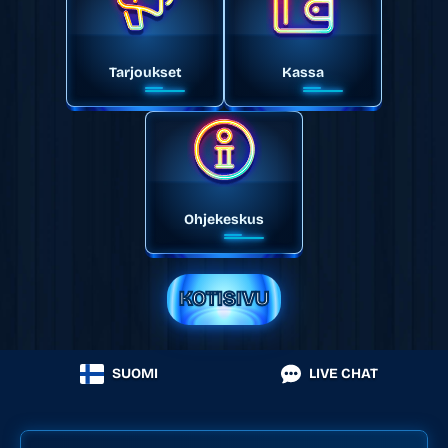
Tarjoukset
Kassa
Ohjekeskus
KOTISIVU
SUOMI
LIVE CHAT