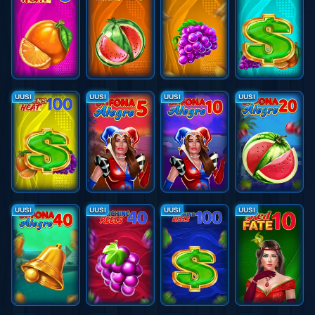
UUSI
UUSI
UUSI
UUSI
UUSI
UUSI
UUSI
UUSI