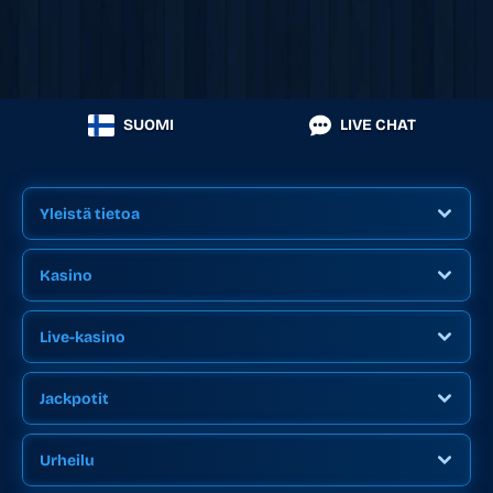
SUOMI
LIVE CHAT
Yleistä tietoa
Kasino
Live-kasino
Jackpotit
Urheilu