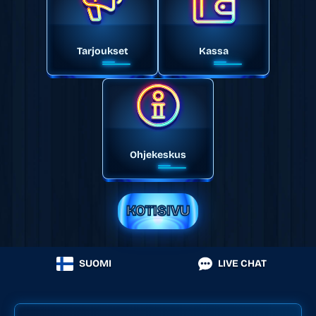
Tarjoukset
Kassa
Ohjekeskus
KOTISIVU
SUOMI
LIVE CHAT