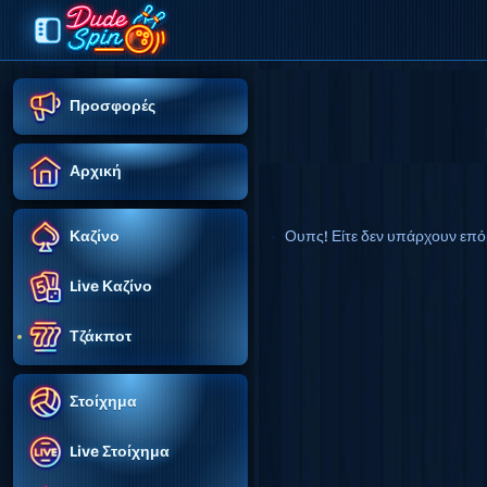
Προσφορές
Αρχική
Καζίνο
Ουπς! Είτε δεν υπάρχουν επόμε
Live Καζίνο
Τζάκποτ
Στοίχημα
Live Στοίχημα