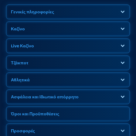
Γενικές πληροφορίες
Καζίνο
Live Καζίνο
Τζάκποτ
Αθλητικά
Ασφάλεια και Ιδιωτικό απόρρητο
Όροι και Προϋποθέσεις
Προσφορές