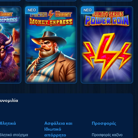
NΈΟ
NΈΟ
υνομιλία
θλητικά
Ασφάλεια και
Προσφορές
Ιδιωτικό
απόρρητο
θλητικό στοίχημα
Προσφορές καζίνο