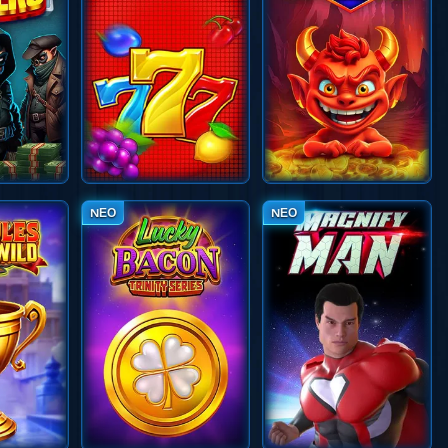
NΈΟ
NΈΟ