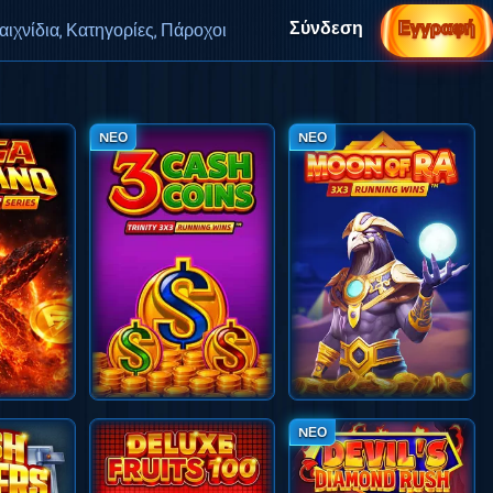
Σύνδεση
Εγγραφή
αιχνίδια, Κατηγορίες, Πάροχοι
NΈΟ
NΈΟ
NΈΟ