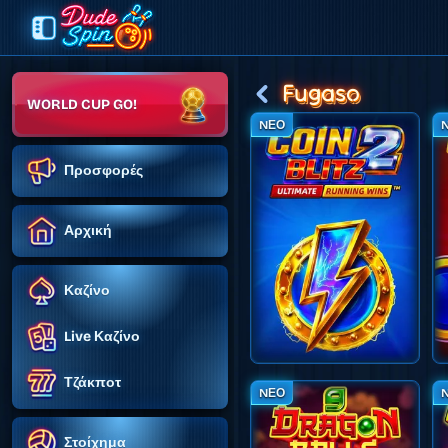
Fugaso
WORLD CUP GO!
NΈΟ
Προσφορές
Αρχική
Καζίνο
Live Καζίνο
Τζάκποτ
NΈΟ
Στοίχημα