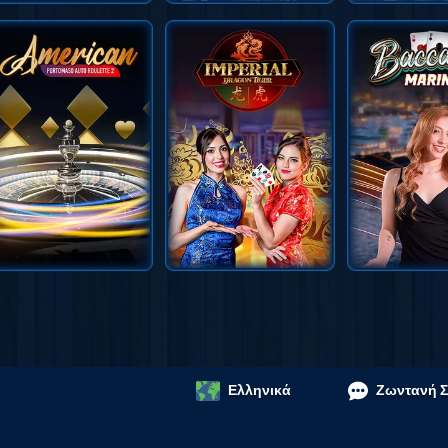
Ελληνικά
Ζωντανή Σ