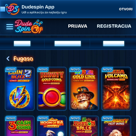
Dudespin App
OTVORI
Uđi u aplikaciju za najbolju igru
PRIJAVA
REGISTRACIJA
CASINO
CASINO
LIVE CASINO
LIVE CASINO
SPORTOVI
SPORTOVI
Fugaso
NOVO
NOVO
NOVO
NOVO
NOVO
NOVO
NOVO
NOVO