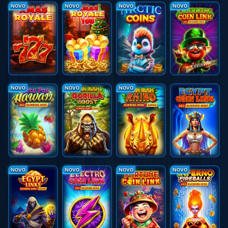
NOVO
NOVO
NOVO
NOVO
NOVO
NOVO
NOVO
NOVO
NOVO
NOVO
NOVO