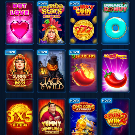
NOVO
NOVO
NOVO
NOVO
NOVO
NOVO
NOVO