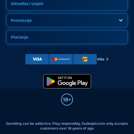
Odredbe i Uvjeti
Promocije
Plaćanje
Više
Gambling can be addictive. Play responsibly. Dudespin.com only accepts
customers over 18 years of age.