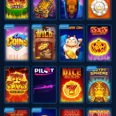
NOVO
NOVO
NOVO
NOVO
NOVO
NOVO