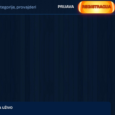
PRIJAVA
REGISTRACIJA
ategorije, provajderi
 UŽIVO