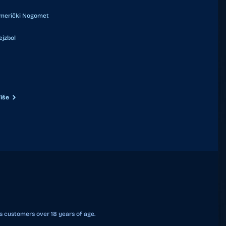
merički Nogomet
ejzbol
iše
s customers over 18 years of age.