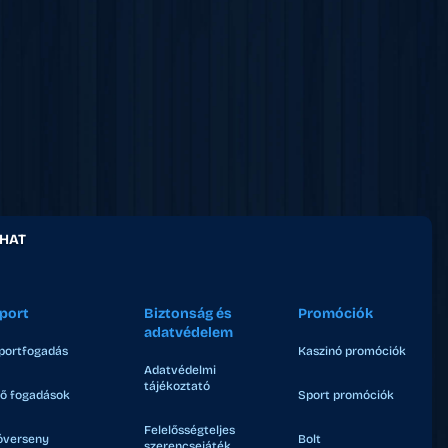
CHAT
port
Biztonság és
Promóciók
adatvédelem
portfogadás
Kaszinó promóciók
Adatvédelmi
tájékoztató
lő fogadások
Sport promóciók
Felelősségteljes
óverseny
Bolt
szerencsejáték