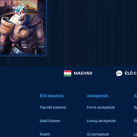
MAGYAR
ÉLŐ 
Élő kaszinó
Jackpotok
S
Top élő kaszinó
Forró Jackpotok
S
Gold Saloon
Lucky Jackpotok
É
Rulett
Új Jackpotok
L