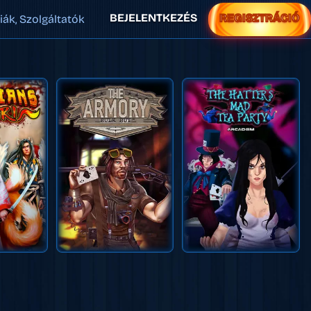
BEJELENTKEZÉS
REGISZTRÁCIÓ
iák, Szolgáltatók