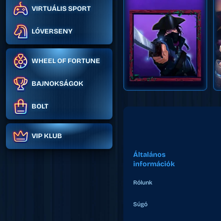
VIRTUÁLIS SPORT
LÓVERSENY
WHEEL OF FORTUNE
BAJNOKSÁGOK
BOLT
VIP KLUB
Általános
információk
Rólunk
Súgó