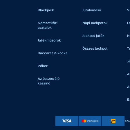
Blackjack
Jutalomeső
V
Nemzetközi
Napi Jackpotok
L
asztalok
Jackpot játék
K
Játékműsorok
Összes Jackpot
T
Baccarat & kocka
J
Póker
A
Az összes élő
kaszinó
A
B
To