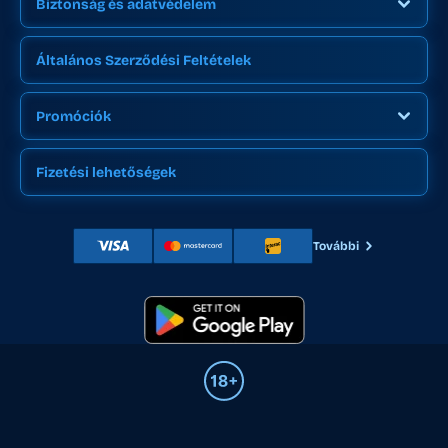
Biztonság és adatvédelem
Általános Szerződési Feltételek
Promóciók
Fizetési lehetőségek
További