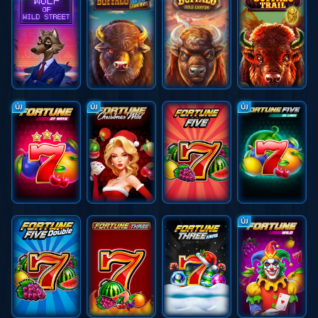
ÚJ
ÚJ
ÚJ
ÚJ