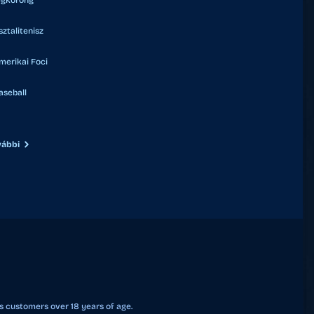
égkorong
sztalitenisz
merikai Foci
aseball
vábbi
s customers over 18 years of age.