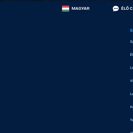
MAGYAR
ÉLŐ 
S
S
É
L
V
L
K
T