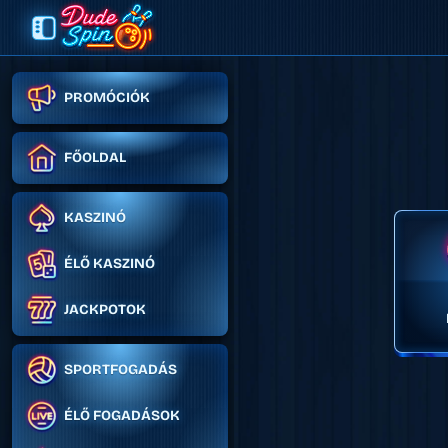
PROMÓCIÓK
FŐOLDAL
KASZINÓ
ÉLŐ KASZINÓ
JACKPOTOK
SPORTFOGADÁS
ÉLŐ FOGADÁSOK