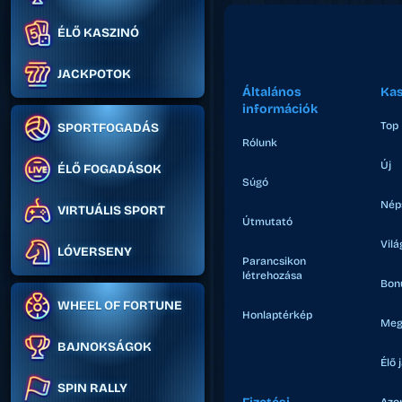
ÉLŐ KASZINÓ
JACKPOTOK
Általános
Kas
információk
Top
SPORTFOGADÁS
Rólunk
Új
ÉLŐ FOGADÁSOK
Súgó
Nép
VIRTUÁLIS SPORT
Útmutató
Vil
LÓVERSENY
Parancsikon
létrehozása
Bon
WHEEL OF FORTUNE
Honlaptérkép
Meg
BAJNOKSÁGOK
Élő 
SPIN RALLY