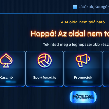
Játékok, Kategór
404 oldal nem található
Hoppá! Az oldal nem t
Tekintsd meg a legnépszerűbb rész
Kaszinó
Sportfogadás
Promóciók
FŐOLDAL