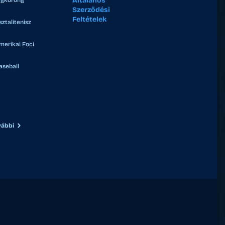
Általános
égkorong
Szerződési
Feltételek
sztalitenisz
merikai Foci
aseball
vábbi