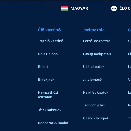
MAGYAR
ÉLŐ 
Élő kaszinó
Jackpotok
S
Top élő kaszinó
Forró Jackpotok
S
Gold Saloon
Lucky Jackpotok
É
Rulett
Új Jackpotok
L
Blackjack
Jutalomeső
V
Nemzetközi
Napi Jackpotok
L
asztalok
Jackpot játék
K
Játékműsorok
Összes Jackpot
T
Baccarat & kocka