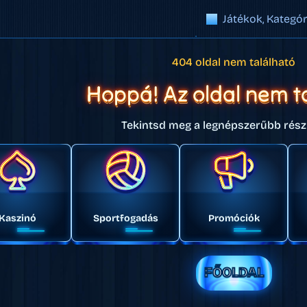
Játékok, Kategór
404 oldal nem található
Hoppá! Az oldal nem t
Tekintsd meg a legnépszerűbb rész
Kaszinó
Sportfogadás
Promóciók
FŐOLDAL