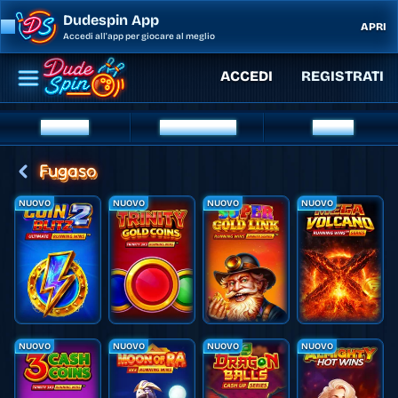
Dudespin App
APRI
Accedi all'app per giocare al meglio
ACCEDI
REGISTRATI
CASINÒ
CASINÒ
CASINÒ LIVE
CASINÒ LIVE
SPORT
SPORT
Fugaso
NUOVO
NUOVO
NUOVO
NUOVO
NUOVO
NUOVO
NUOVO
NUOVO