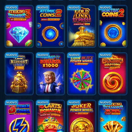
NUOVO
NUOVO
NUOVO
NUOVO
NUOVO
NUOVO
NUOVO
NUOVO
NUOVO
NUOVO
NUOVO
NUOVO